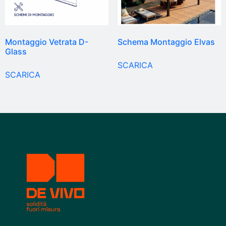
Montaggio Vetrata D-
Schema Montaggio Elvas
Glass
SCARICA
SCARICA