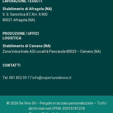
LAVORAZIONE TESSUTI
Stabilimento di Afragola (NA)
S. S. Sannitica 87, Km. 9,900
80021 Afragola (NA)
PRODUZIONE / UFFICI
LOGISTICA
Stabilimento di Caivano (NA)
Zona Industriale ASI Località Pascarola 80023 – Caivano (NA)
CONTATTI
Tel.
081 852 59 17
info@coperturedevivo.it
© 2026 De Vivo Srl – Pergole in acciaio personalizzate – Tutti i
diritti riservati | P.IVA: 03315181218