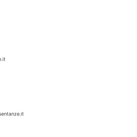
e.
it
entanze.it