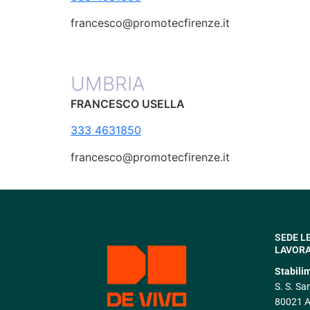
francesco@promotecfirenze.it
UMBRIA
FRANCESCO USELLA
333 4631850
francesco@promotecfirenze.it
SEDE L
LAVORA
Stabili
S. S. Sa
80021 A