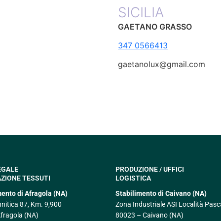
SICILIA
GAETANO GRASSO
347 0566413
gaetanolux@gmail.com
EGALE
PRODUZIONE / UFFICI
ZIONE TESSUTI
LOGISTICA
mento di Afragola (NA)
Stabilimento di Caivano (NA)
nnitica 87, Km. 9,900
Zona Industriale ASI Località Pasc
fragola (NA)
80023 – Caivano (NA)