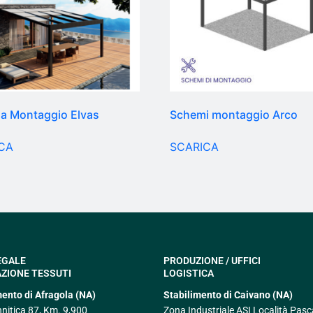
a Montaggio Elvas
Schemi montaggio Arco
CA
SCARICA
EGALE
PRODUZIONE / UFFICI
ZIONE TESSUTI
LOGISTICA
mento di Afragola (NA)
Stabilimento di Caivano (NA)
nnitica 87, Km. 9,900
Zona Industriale ASI Località Pasc