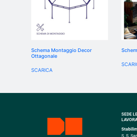
Schema Montaggio Decor
Schem
Ottagonale
SCARI
SCARICA
SEDE L
LAVORA
Stabili
S. S. Sa