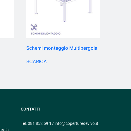
Schemi montaggio Multipergola
SCARICA
CONTATTI
Tel.
081 852 59 17
info@coperturedevivo.it
arola