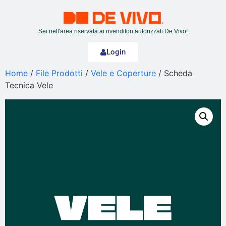
Sei nell'area riservata ai rivenditori autorizzati De Vivo!
Login
Home
/
File Prodotti
/
Vele e Coperture
/ Scheda
Tecnica Vele