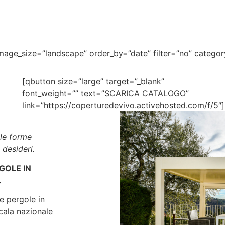
 image_size=”landscape” order_by=”date” filter=”no” categ
[qbutton size=”large” target=”_blank”
font_weight=”” text=”SCARICA CATALOGO”
link=”https://coperturedevivo.activehosted.com/f/5″]
le forme
 desideri.
GOLE IN
.
me pergole in
scala nazionale