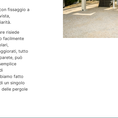
 con fissaggio a
ista,
arità.
re risiede
o facilmente
lari,
ggiorati, tutto
 parete, può
semplice
di
bbiamo fatto
di un singolo
e delle pergole