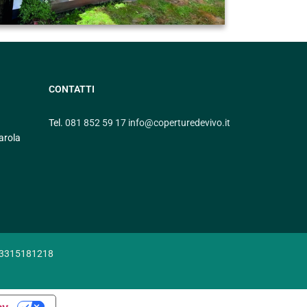
CONTATTI
Tel.
081 852 59 17
info@coperturedevivo.it
arola
A: 03315181218