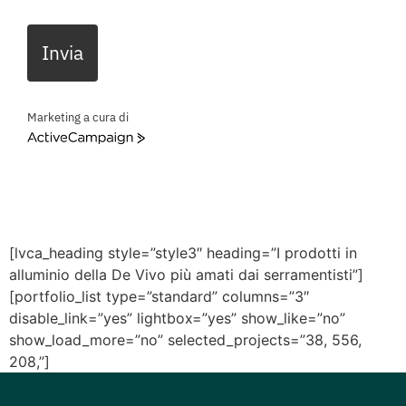
Invia
Marketing a cura di
ActiveCampaign
[lvca_heading style=”style3″ heading=”I prodotti in
alluminio della De Vivo più amati dai serramentisti”]
[portfolio_list type=”standard” columns=”3″
disable_link=”yes” lightbox=”yes” show_like=”no”
show_load_more=”no” selected_projects=”38, 556,
208,”]