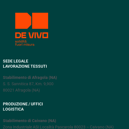
SEDE LEGALE
LAVORAZIONE TESSUTI
Stabilimento di Afragola (NA)
S. S. Sannitica 87, Km. 9,900
80021 Afragola (NA)
PRODUZIONE / UFFICI
LOGISTICA
Stabilimento di Caivano (NA)
Zona Industriale ASI Località Pascarola 80023 – Caivano (NA)